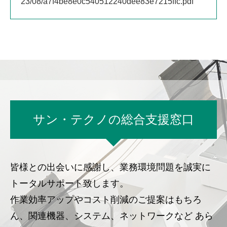
23/08/a7f4be8e0c540512240dee83e7215ffc.pdf
サン・テクノの総合支援窓口
皆様との出会いに感謝し、業務環境問題を誠実に
トータルサポート致します。
作業効率アップやコスト削減のご提案はもちろ
ん、関連機器、システム、ネットワークなど
あら